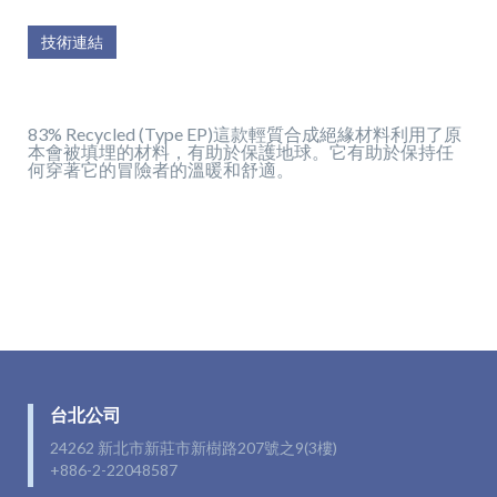
技術連結
83% Recycled (Type EP)這款輕質合成絕緣材料利用了原
本會被填埋的材料，有助於保護地球。它有助於保持任
何穿著它的冒險者的溫暖和舒適。
台北公司
24262 新北市新莊市新樹路207號之9(3樓)
+886-2-22048587