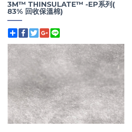
3M™ THINSULATE™ -EP系列(
83% 回收保溫棉)
分享
Facebook
Twitter
Google+
Line