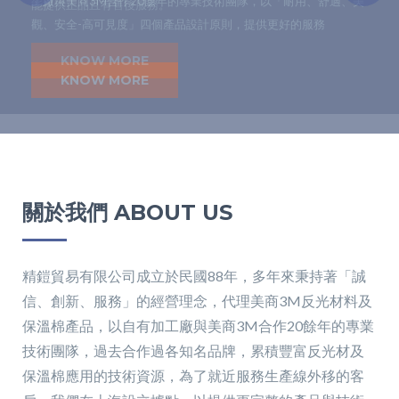
工廠與美商3M合作20餘年的專業技術團隊，以「耐用、舒適、美
能提供正品且有售後服務。
護產品授權經銷商。
密的篩網，保留更多的空氣絕緣層，將人體散發出之輻射熱反射回
之來向反射回去之特性，是專門為安全而設計的產品，利用每平方
之來向反射回去之特性，是專門為安全而設計的產品，利用每平方
觀、安全-高可見度」四個產品設計原則，提供更好的服務
人體表面，進而達到優異之保溫效率。
英吋千萬個立方體的完全反射，在光線昏暗或晚上，大大增加穿著
英吋千萬個立方體的完全反射，在光線昏暗或晚上，大大增加穿著
者的可見度。
者的可見度。
KNOW MORE
KNOW MORE
KNOW MORE
KNOW MORE
KNOW MORE
KNOW MORE
關於我們 ABOUT US
精鎧貿易有限公司成立於民國88年，多年來秉持著「誠
信、創新、服務」的經營理念，代理美商3M反光材料及
保溫棉產品，以自有加工廠與美商3M合作20餘年的專業
技術團隊，過去合作過各知名品牌，累積豐富反光材及
保溫棉應用的技術資源，為了就近服務生產線外移的客