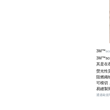
3M™
sc
3M™s
其是在
熒光性
阻燃織
可模切
易縫製
通過歐規N