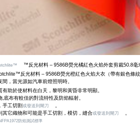
™反光材料 – 9586B熒光橘紅色火焰外套剪裁50.8毫米×10
otchlite™
cotchlite™反光材料 – 9586B熒光橙紅色火焰大衣（帶
夜間，當光源如汽車前燈照明時。
質有助於使材料在白天，黎明和黃昏非常明顯。
物,底布有較佳的對流特性及防焰輻射。
，手工切割
。
或發送到閘刀
到其它織物和可能是手工切割，模切，縫合
。
或發送到閘刀
FPA1972防焰測試標準