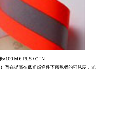
0 M 6 RLS / CTN
有銀色條紋）旨在提高在低光照條件下佩戴者的可見度，尤