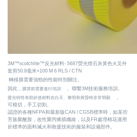
3M™scotchlite™反光材料- 5687熒光燈石灰黃色火災外
套剪50.8毫米×100 M 6 RLS / CTN
轉移膜需要強勁的性能特別關注。
因此，
。聯繫3M技術服務培訓。
購買前需要進行培訓
。
螢光特性有助於使材料在白天、黎明和黃昏時非常明顯
可模切，手工切割。
認證的各種NFPA和最新版CAN / CGSB標準時，如某些
芳族聚酰胺，改性聚丙烯腈纖維，以及FR處理棉花適用
於標準的面料滅火和救援技術的服裝和設備部件。